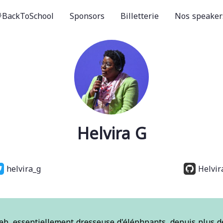
#BackToSchool
Sponsors
Billetterie
Nos speaker
Helvira G
helvira_g
Helvir
, essentiellement dresseuse d'éléphpants, depuis plus de 