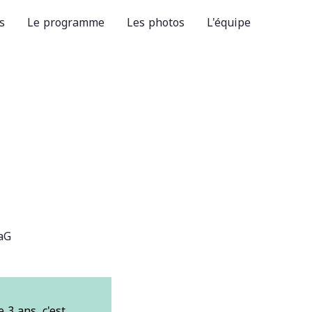
s
Le programme
Les photos
L'équipe
aG
3 ans, c'est